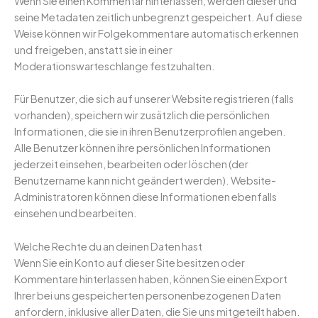
Wenn Sie einen Kommentar hinterlassen, werden dieser und
seine Metadaten zeitlich unbegrenzt gespeichert. Auf diese
Weise können wir Folgekommentare automatisch erkennen
und freigeben, anstatt sie in einer
Moderationswarteschlange festzuhalten.
Für Benutzer, die sich auf unserer Website registrieren (falls
vorhanden), speichern wir zusätzlich die persönlichen
Informationen, die sie in ihren Benutzerprofilen angeben.
Alle Benutzer können ihre persönlichen Informationen
jederzeit einsehen, bearbeiten oder löschen (der
Benutzername kann nicht geändert werden). Website-
Administratoren können diese Informationen ebenfalls
einsehen und bearbeiten.
Welche Rechte du an deinen Daten hast
Wenn Sie ein Konto auf dieser Site besitzen oder
Kommentare hinterlassen haben, können Sie einen Export
Ihrer bei uns gespeicherten personenbezogenen Daten
anfordern, inklusive aller Daten, die Sie uns mitgeteilt haben.