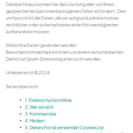
Darüber hinaus können Sie die Löschung aller von Ihnen
gespeicherten personenbezogenen Daten anfordern. Dies
umfasst nicht die Daten, die wir aufgrund administrativer,
rechtlicher oder sicherheitsrelevanter Notwendigkeiten
aufbewahren müssen.
Wohin Ihre Daten gesendet werden
Besucherkommentare könnten von einem automatisierten
Dienst zur Spam-Erkennung untersucht werden.
Urheberrecht © 2024
Seitenübersicht
1.
Datenschutzrichtlinie
2.
Wer wir sind
3.
Kommentare
4.
Medien
5.
Dieses Portal verwendet Cookies zur