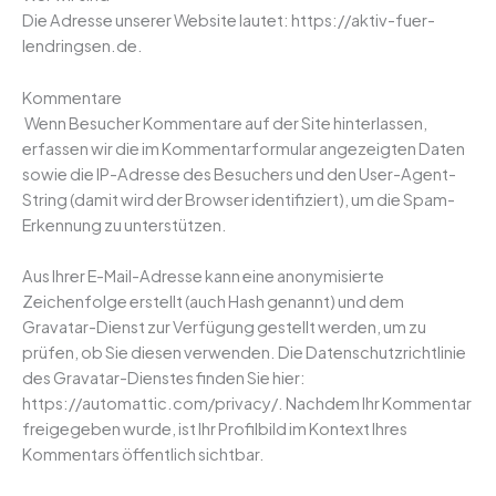
Die Adresse unserer Website lautet: https://aktiv-fuer-
lendringsen.de.
Kommentare
Wenn Besucher Kommentare auf der Site hinterlassen,
erfassen wir die im Kommentarformular angezeigten Daten
sowie die IP-Adresse des Besuchers und den User-Agent-
String (damit wird der Browser identifiziert), um die Spam-
Erkennung zu unterstützen.
Aus Ihrer E-Mail-Adresse kann eine anonymisierte
Zeichenfolge erstellt (auch Hash genannt) und dem
Gravatar-Dienst zur Verfügung gestellt werden, um zu
prüfen, ob Sie diesen verwenden. Die Datenschutzrichtlinie
des Gravatar-Dienstes finden Sie hier:
https://automattic.com/privacy/. Nachdem Ihr Kommentar
freigegeben wurde, ist Ihr Profilbild im Kontext Ihres
Kommentars öffentlich sichtbar.